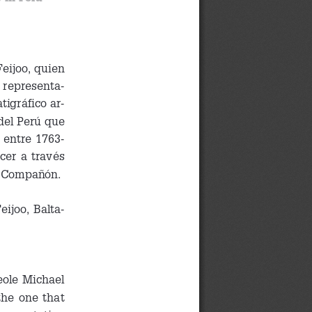
eijoo, quien 
 representa-
tigráfico ar-
del Perú que 
 entre 1763-
er a través 
z Compañón.
eijoo, Balta-
eole Michael 
he one that 