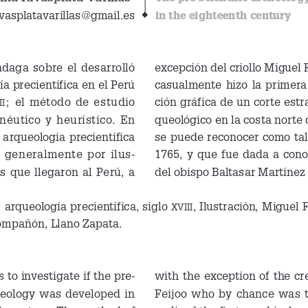
ivasplatavarillas@gmail.es
X
in the eighteenth century
ndaga sobre el desarrolló 
excepción del criollo Miguel F
casualmente hizo la primera
a precientífica en el Perú 
; el método de estudio 
ción gráfica de un corte estra
I
éutico y heurístico. En 
queológico en la costa norte 
a arqueología precientífica 
se puede reconocer como tal
 generalmente por ilus-
1765, y que fue dada a conoc
 que llegaron al Perú, a 
del obispo Baltasar Martíne
 arqueología precientífica, siglo 
, Ilustración, Miguel F
:
XVIII
ompañón, Llano Zapata.
s to investigate if the pre-
with the exception of the cr
aeology was developed in 
Feijoo who by chance was t