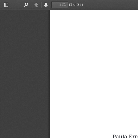
(1 of 32)
Toggle
Find
Previous
Next
Sidebar
Paula Erm