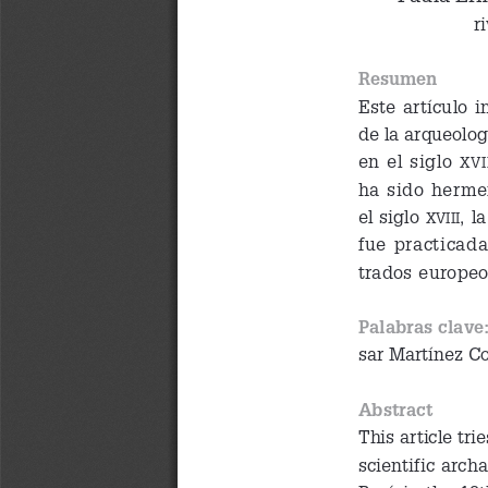
r
Resumen
Este artículo i
de la arqueologí
en el siglo 
XVII
ha sido hermen
el siglo 
, l
XVIII
fue practicada
trados europeos
Palabras clave
sar Martínez C
Abstract
This article trie
scientific arch