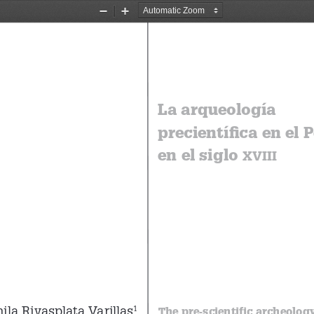
Zoom
Zoom
Out
In
La arqueología 
precientífica en el P
en el siglo 
XVIII
ila Rivasplata Varillas
1
The pre-scientific archeology