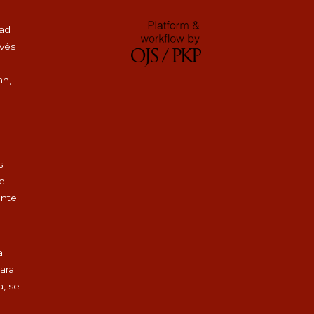
dad
avés
an,
s
de
ente
a
para
a, se