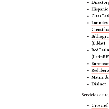
Director
Hispanic
Citas La
Latindex 
Científic
Bibliogra
(Biblat)
Red Lati
(LatinRE
European
Red Iber
Matriz de
Dialnet
Servicios de re
Crossref