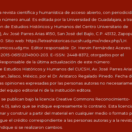
 revista científica y humanística de acceso abierto, con periodici
 número anual. Es editada por la Universidad de Guadalajara, a tr
ón de Estudios Históricos y Humanos del Centro Universitario de
Av. José Parres Arias #150, San José del Bajío, C.P. 45132, Zapop
00. Sitio web:
https://letrashistoricas.cucsh.udg.mx/index.php/LH
.
demicos.udg.mx
. Editor responsable: Dr. Hervin Fernández Aceves.
-2015-061512214900-203. E-ISSN: 2448-8372, otorgados por el
Responsable de la última actualización de este número:
de Estudios Históricos y Humanos del CUCSH, Av. José Parres Aria
pan, Jalisco, México, por el Dr. Aristarco Regalado Pinedo. Fecha 
. Las opiniones expresadas por las personas autoras no necesariam
el equipo editorial ni de la institución editora.
s
se publican bajo la licencia Creative Commons Reconocimiento-
.0), salvo que se indique expresamente lo contrario. Esta licenci
rmar y construir a partir del material en cualquier medio o formato 
ue el crédito correspondiente a las personas autoras y a la revist
indique si se realizaron cambios.