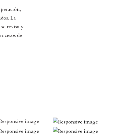
uperación,
idos. La
 se revisa y
procesos de