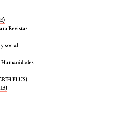
E)
ara Revistas
y social
 y Humanidades
 (ERIH PLUS)
IB)