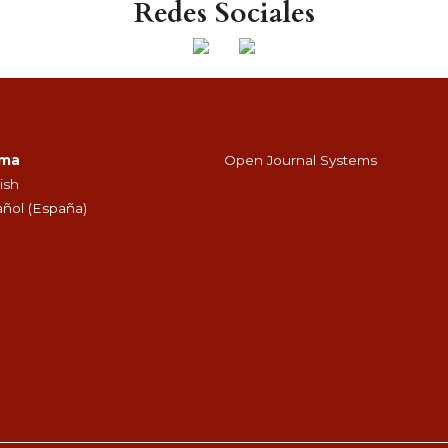
Redes Sociales
oma
Open Journal Systems
ish
ñol (España)