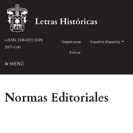
e-ISSN: 2448-8372
ISSN:
Registrarse
##plugins.themes.health
Español (España)
2007-1140
Entrar
MENÚ
Normas Editoriales