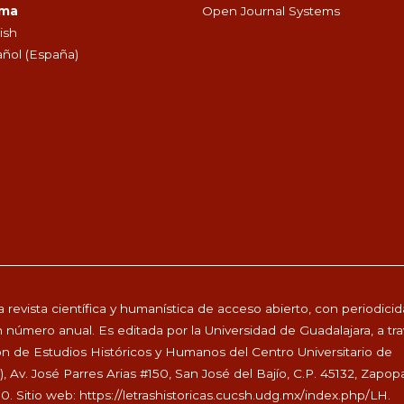
oma
Open Journal Systems
ish
ñol (España)
 revista científica y humanística de acceso abierto, con periodici
 número anual. Es editada por la Universidad de Guadalajara, a tr
ón de Estudios Históricos y Humanos del Centro Universitario de
Av. José Parres Arias #150, San José del Bajío, C.P. 45132, Zapop
00. Sitio web:
https://letrashistoricas.cucsh.udg.mx/index.php/LH
.