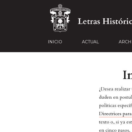
INICIO
ACTUAL
ARCH
I
¿Desea realizar
duden en postul
políticas especí
Directrices para
texto o, si ya 
en cinco pasos.