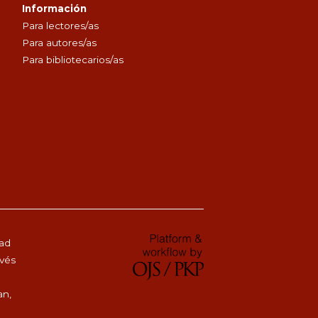
Información
Para lectores/as
Para autores/as
Para bibliotecarios/as
dad
avés
an,