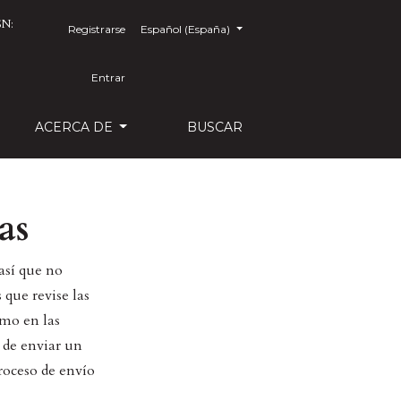
SN:
Registrarse
##plugins.themes.healthSciences.language.toggl
Español (España)
Entrar
ACERCA DE
BUSCAR
as
así que no
que revise las
omo en las
s de enviar un
roceso de envío