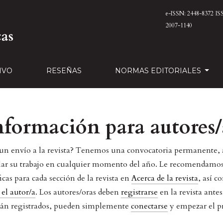
e-ISSN: 2448-8372
IS
2007-1140
IVO
RESEÑAS
NORMAS EDITORIALES
nformación para autores/
 un envío a la revista? Tenemos una convocatoria permanente, 
ar su trabajo en cualquier momento del año. Le recomendamos 
ficas para cada sección de la revista en
Acerca de la revista
, así c
 el autor/a
. Los autores/oras deben
registrarse
en la revista ante
están registrados, pueden simplemente
conectarse
y empezar el p