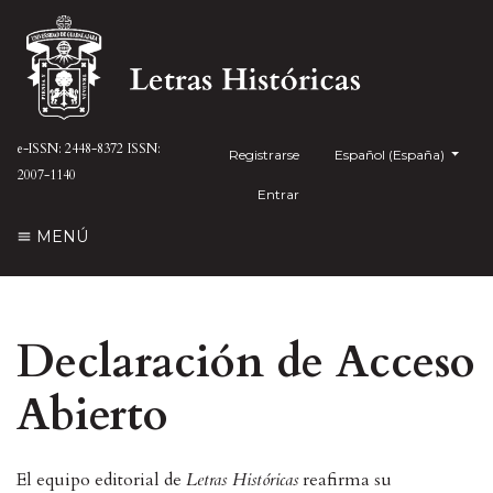
e-ISSN: 2448-8372
ISSN:
Registrarse
##plugins.themes.health
Español (España)
2007-1140
Entrar
MENÚ
Declaración de Acceso
Abierto
El equipo editorial de
Letras Históricas
reafirma su