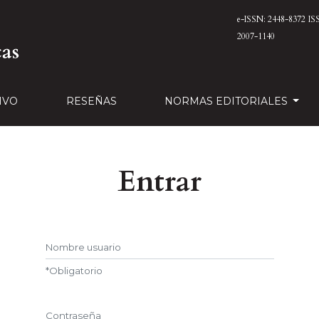
e-ISSN: 2448-8372
IS
2007-1140
IVO
RESEÑAS
NORMAS EDITORIALES
Entrar
Nombre usuario
*
Obligatorio
Contraseña