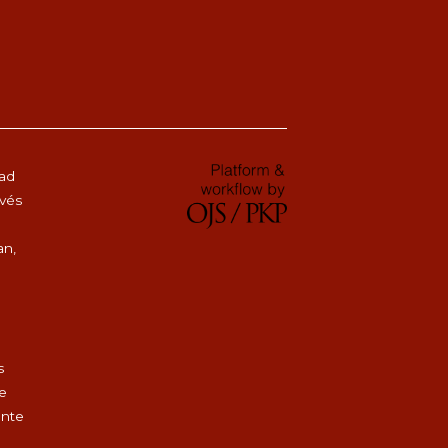
dad
avés
an,
s
de
ente