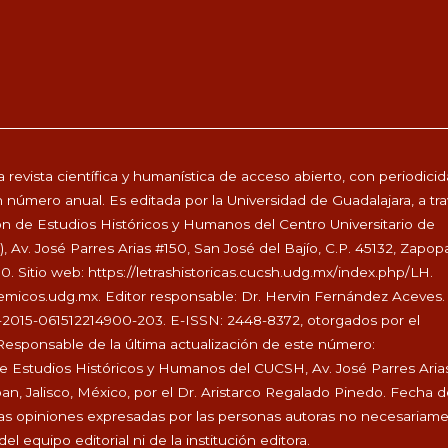
 revista científica y humanística de acceso abierto, con periodici
 número anual. Es editada por la Universidad de Guadalajara, a tr
ón de Estudios Históricos y Humanos del Centro Universitario de
Av. José Parres Arias #150, San José del Bajío, C.P. 45132, Zapop
00. Sitio web:
https://letrashistoricas.cucsh.udg.mx/index.php/LH
.
demicos.udg.mx
. Editor responsable: Dr. Hervin Fernández Aceves.
-2015-061512214900-203. E-ISSN: 2448-8372, otorgados por el
Responsable de la última actualización de este número:
de Estudios Históricos y Humanos del CUCSH, Av. José Parres Aria
pan, Jalisco, México, por el Dr. Aristarco Regalado Pinedo. Fecha 
. Las opiniones expresadas por las personas autoras no necesariam
el equipo editorial ni de la institución editora.