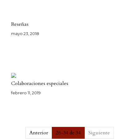
Reseñas
mayo 23, 2018
Colaboraciones especiales
febrero 11, 2019
##issue.pagination##
Anterior
26-34 de 34
Siguiente