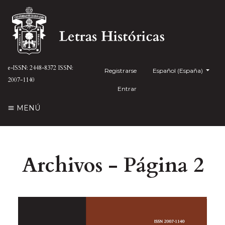
e-ISSN: 2448-8372
ISSN:
Registrarse
##plugins.themes.health
Español (España)
2007-1140
Entrar
MENÚ
Archivos - Página 2