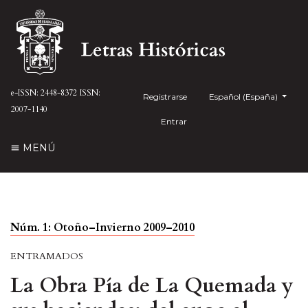
e-ISSN: 2448-8372
ISSN:
Registrarse
##plugins.themes.health
Español (España)
2007-1140
Entrar
MENÚ
Núm. 1: Otoño–Invierno 2009–2010
ENTRAMADOS
La Obra Pía de La Quemada y