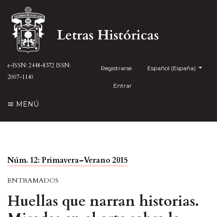
e-ISSN: 2448-8372
ISSN:
Registrarse
##plugins.themes.health
Español (España)
2007-1140
Entrar
MENÚ
Núm. 12: Primavera–Verano 2015
ENTRAMADOS
Huellas que narran historias.