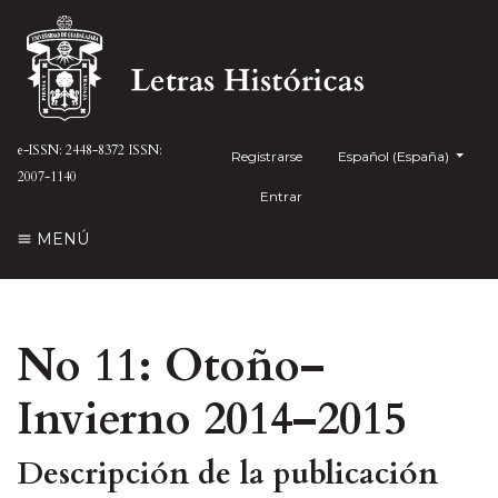
e-ISSN: 2448-8372
ISSN:
Registrarse
##plugins.themes.health
Español (España)
2007-1140
Entrar
MENÚ
No 11: Otoño–
Invierno 2014–2015
Descripción de la publicación