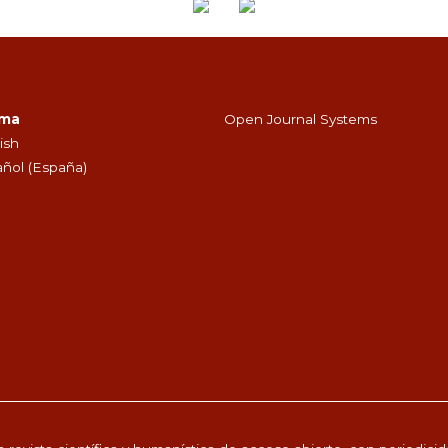
oma
Open Journal Systems
ish
ñol (España)