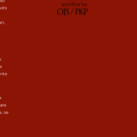
dad
avés
an,
s
de
ente
a
para
a, se