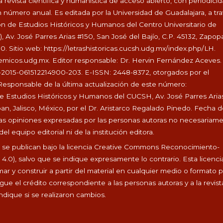
 revista científica y humanística de acceso abierto, con periodici
 número anual. Es editada por la Universidad de Guadalajara, a tr
ón de Estudios Históricos y Humanos del Centro Universitario de
Av. José Parres Arias #150, San José del Bajío, C.P. 45132, Zapop
00. Sitio web:
https://letrashistoricas.cucsh.udg.mx/index.php/LH
.
demicos.udg.mx
. Editor responsable: Dr. Hervin Fernández Aceves.
-2015-061512214900-203. E-ISSN: 2448-8372, otorgados por el
Responsable de la última actualización de este número:
de Estudios Históricos y Humanos del CUCSH, Av. José Parres Aria
pan, Jalisco, México, por el Dr. Aristarco Regalado Pinedo. Fecha 
. Las opiniones expresadas por las personas autoras no necesariam
el equipo editorial ni de la institución editora.
s
se publican bajo la licencia Creative Commons Reconocimiento-
.0), salvo que se indique expresamente lo contrario. Esta licenci
rmar y construir a partir del material en cualquier medio o formato 
ue el crédito correspondiente a las personas autoras y a la revist
indique si se realizaron cambios.