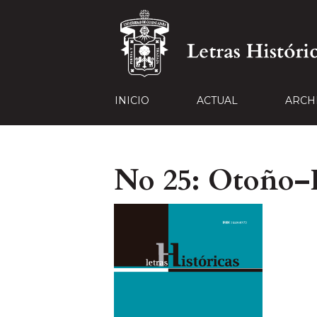
INICIO
ACTUAL
ARCH
No 25: Otoño–I