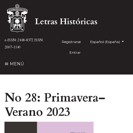
e-ISSN: 2448-8372
ISSN:
Registrarse
##plugins.themes.health
Español (España)
2007-1140
Entrar
MENÚ
No 28: Primavera–
Verano 2023