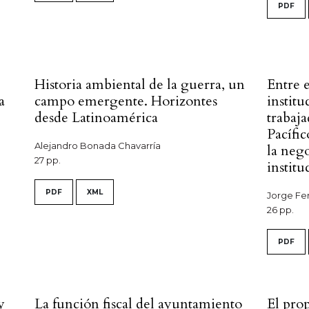
PDF
Historia ambiental de la guerra, un
Entre 
a
campo emergente. Horizontes
institu
desde Latinoamérica
trabaja
Pacífi
Alejandro Bonada Chavarría
la neg
27 pp.
instit
PDF
XML
Jorge Fe
26 pp.
PDF
y
La función fiscal del ayuntamiento
El prop