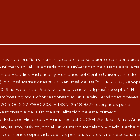
 revista científica y humanística de acceso abierto, con periodici
 número anual. Es editada por la Universidad de Guadalajara, a tr
ón de Estudios Históricos y Humanos del Centro Universitario de
Av. José Parres Arias #150, San José del Bajío, C.P. 45132, Zapop
00. Sitio web:
https://letrashistoricas.cucsh.udg.mx/index.php/LH
.
demicos.udg.mx
. Editor responsable: Dr. Hervin Fernández Aceves.
-2015-061512214900-203. E-ISSN: 2448-8372, otorgados por el
Responsable de la última actualización de este número:
de Estudios Históricos y Humanos del CUCSH, Av. José Parres Aria
pan, Jalisco, México, por el Dr. Aristarco Regalado Pinedo. Fecha 
. Las opiniones expresadas por las personas autoras no necesariam