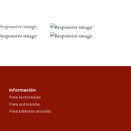
Información
Para lectores/as
Para autores/as
Para bibliotecarios/as