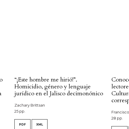
to
“¡Este hombre me hirió!”.
Conocer
Homicidio, género y lenguaje
lector
a
jurídico en el Jalisco decimonónico
Cultur
corres
Zachary Brittsan
25 pp.
Francisc
28 pp.
PDF
XML