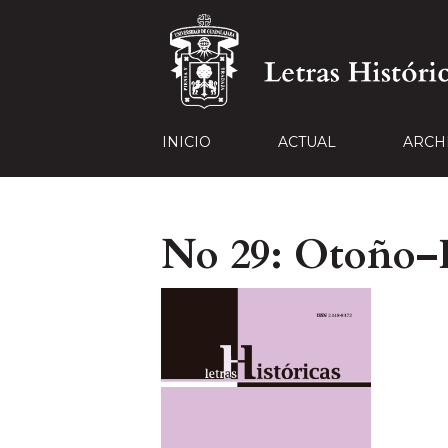
INICIO
ACTUAL
ARCH
No 29: Otoño–I