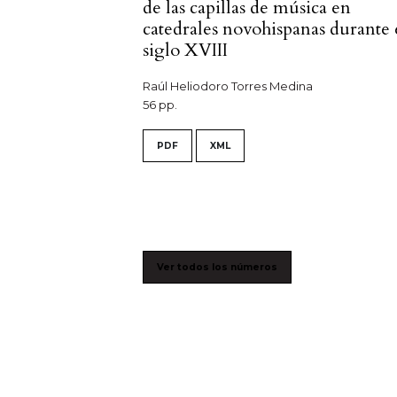
de las capillas de música en
catedrales novohispanas durante 
siglo XVIII
Raúl Heliodoro Torres Medina
56 pp.
PDF
XML
Ver todos los números