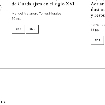
,
de Guadalajara en el siglo XVII
Adrian
el
ilustra
Manuel Alejandro Torres Morales
y resp
26 pp.
Fernando
PDF
XML
33 pp.
PDF
rno