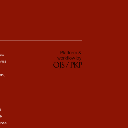
dad
avés
an,
s
de
ente