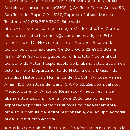
Históricos y Humanos del Centro Universitario de Ciencias
Sociales y Humanidades (CUCSH), Av. José Parres Arias #150,
San José del Bajío, C.P. 45132, Zapopan, Jalisco, México.
Teléfono: +52 (33) 3819 3300. Sitio web:
https://letrashistoricas.cucsh.udg.mx/index.php/LH
. Correo
electrónico:
letrashistoricas@academicos.udg.mx
. Editor
responsable: Dr. Hervin Fernández Aceves. Reserva de
Derechos al Uso Exclusivo 04-2015-061512214900-203. E-
ISSN: 2448-8372, otorgados por el Instituto Nacional del
Derecho de Autor. Responsable de la última actualización de
este número: Departamento de Historia de la División de
Estudios Históricos y Humanos del CUCSH, Av. José Parres
Arias #150, San José del Bajío, C.P. 45132, Zapopan, Jalisco,
México, por el Dr. Aristarco Regalado Pinedo. Fecha de
última actualización: 11 de junio de 2026. Las opiniones
expresadas por las personas autoras no necesariamente
reflejan la postura del editor responsable, del equipo editorial
ni de la institución editora.
Todos los contenidos de
Letras Históricas
se publican bajo la